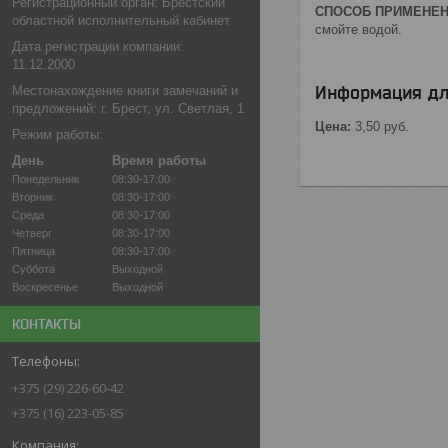
Регистрационный орган: Брестский
СПОСОБ ПРИМЕНЕ
областной исполнительный кабинет
смойте водой.
Дата регистрации компании:
11.12.2000
Информация дл
Местонахождение книги замечаний и
предложений: г. Брест, ул. Светлая, 1
Цена:
3,50
руб.
Режим работы:
День
Время работы
Понедельник
08:30-17:00
Вторник
08:30-17:00
Среда
08:30-17:00
Четверг
08:30-17:00
Пятница
08:30-17:00
Суббота
Выходной
Воскресенье
Выходной
КОНТАКТЫ
+375 (29) 226-60-42
+375 (16) 223-05-85