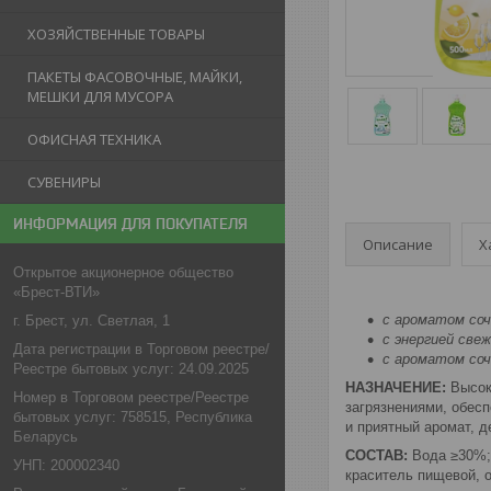
ХОЗЯЙСТВЕННЫЕ ТОВАРЫ
ПАКЕТЫ ФАСОВОЧНЫЕ, МАЙКИ,
МЕШКИ ДЛЯ МУСОРА
ОФИСНАЯ ТЕХНИКА
СУВЕНИРЫ
ИНФОРМАЦИЯ ДЛЯ ПОКУПАТЕЛЯ
Описание
Х
Открытое акционерное общество
«Брест-ВТИ»
с ароматом соч
г. Брест, ул. Светлая, 1
с энергией све
Дата регистрации в Торговом реестре/
с ароматом соч
Реестре бытовых услуг: 24.09.2025
НАЗНАЧЕНИЕ:
Высок
Номер в Торговом реестре/Реестре
загрязнениями, обесп
бытовых услуг: 758515, Республика
и приятный аромат, 
Беларусь
СОСТАВ:
Вода ≥30%;
УНП: 200002340
краситель пищевой, о