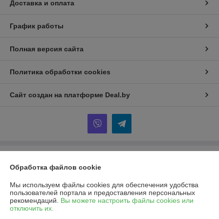
Доставка и оплата
График работы
Полная версия сайта
Политика обработки cookies
Сайт создан на платформе Deal.by
Информация для покупателя
Обработка файлов cookie
Юридическое лицо:
Открытое акционерное общество «Брест-ВТИ»
г. Брест, ул. Светлая, 1
Мы используем файлы cookies для обеспечения удобства
пользователей портала и предоставления персональных
Регистрационный номер ЕГР: 200002340
рекомендаций.
Вы можете настроить файлы cookies или
отключить их.
УНП: 200002340