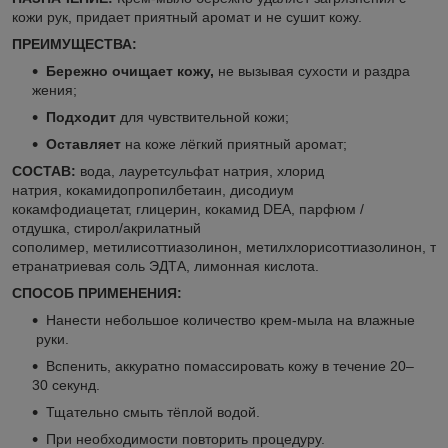
кожи рук, придает приятный аромат и не сушит кожу.
ПРЕИМУЩЕСТВА:
Бережно очищает кожу,
не вызывая сухости и раздра
жения;
Подходит
для чувствительной кожи;
Оставляет
на коже лёгкий приятный аромат;
СОСТАВ:
вода, лауретсульфат натрия, хлорид
натрия, кокамидопропилбетаин, дисодиум
кокамфодиацетат, глицерин, кокамид DEA, парфюм /
отдушка, стирол/акрилатный
сополимер, метилисоттиазолинон, метилхлорисоттиазолинон, т
етранатриевая соль ЭДТА, лимонная кислота.
СПОСОБ ПРИМЕНЕНИЯ:
Нанести небольшое количество крем‑мыла на влажные
руки.
Вспенить, аккуратно помассировать кожу в течение 20–
30 секунд.
Тщательно смыть тёплой водой.
При необходимости повторить процедуру.