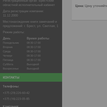
Регистрационный орган: Брестский
областной исполнительный кабинет
Цена:
Цену уточняйт
Дата регистрации компании:
11.12.2000
Местонахождение книги замечаний и
предложений: г. Брест, ул. Светлая, 1
Режим работы:
День
Время работы
Понедельник
08:30-17:00
Вторник
08:30-17:00
Среда
08:30-17:00
Четверг
08:30-17:00
Пятница
08:30-17:00
Суббота
Выходной
Воскресенье
Выходной
КОНТАКТЫ
+375 (29) 226-60-42
+375 (16) 223-05-85