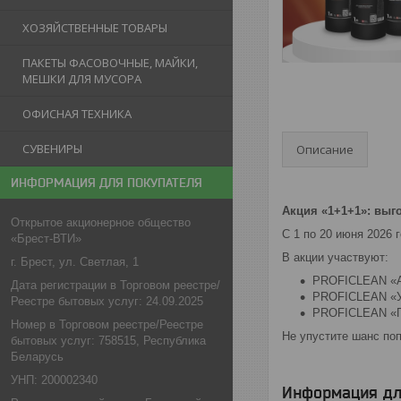
ХОЗЯЙСТВЕННЫЕ ТОВАРЫ
ПАКЕТЫ ФАСОВОЧНЫЕ, МАЙКИ,
МЕШКИ ДЛЯ МУСОРА
ОФИСНАЯ ТЕХНИКА
СУВЕНИРЫ
Описание
ИНФОРМАЦИЯ ДЛЯ ПОКУПАТЕЛЯ
Акция «1+1+1»: выг
Открытое акционерное общество
С 1 по 20 июня 2026 
«Брест-ВТИ»
В акции участвуют:
г. Брест, ул. Светлая, 1
PROFICLEAN «
Дата регистрации в Торговом реестре/
PROFICLEAN «
Реестре бытовых услуг: 24.09.2025
PROFICLEAN «
Номер в Торговом реестре/Реестре
Не упустите шанс по
бытовых услуг: 758515, Республика
Беларусь
УНП: 200002340
Информация дл