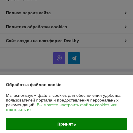
Полная версия сайта
Политика обработки cookies
Сайт создан на платформе Deal.by
Информация для покупателя
Обработка файлов cookie
Юридическое лицо:
Открытое акционерное общество «Брест-ВТИ»
г. Брест, ул. Светлая, 1
Мы используем файлы cookies для обеспечения удобства
пользователей портала и предоставления персональных
Регистрационный номер ЕГР: 200002340
рекомендаций.
Вы можете настроить файлы cookies или
отключить их.
УНП: 200002340
Регистрационный орган: Брестский областной исполнительный
Принять
кабинет